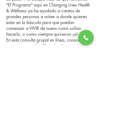
"El Programa" aquí en Changing Lives Health
& Wellness ya ha ayudado a cientos de
grandes personas a volver a donde quieren
estar en la báscula para que puedan
comenzar a VIVIR de nuevo como solían
hacerlo, o como siempre quisieron ¡a!
En esta consulta grupal en línea, conocerá a
nuestro entrenador Changing Lives, quien le
brindará una descripción general del
programa, los pasos, los beneficios y las
Compartir este evento
historias reales de otras personas que han
pasado por él.
Esta consulta en línea tiene un espacio
limitado, pero es gratuita y sin compromiso,
así que avísenos si puede asistir.
Changing Lives Health & Wellness, LLC
Central Square #42
199 New Road
Linwood, New Jersey 08221
info@CLHAW.com