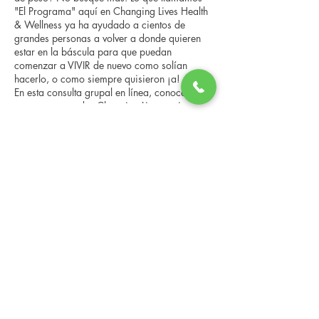
"El Programa" aquí en Changing Lives Health
& Wellness ya ha ayudado a cientos de
grandes personas a volver a donde quieren
estar en la báscula para que puedan
comenzar a VIVIR de nuevo como solían
hacerlo, o como siempre quisieron ¡a!
En esta consulta grupal en línea, conocerá a
nuestro entrenador Changing Lives, quien le
brindará una descripción general del
programa, los pasos, los beneficios y las
Compartir este evento
historias reales de otras personas que han
pasado por él.
Esta consulta en línea tiene un espacio
limitado, pero es gratuita y sin compromiso,
así que avísenos si puede asistir.
Changing Lives Health & Wellness, LLC
Central Square #42
199 New Road
Linwood, New Jersey 08221
info@CLHAW.com