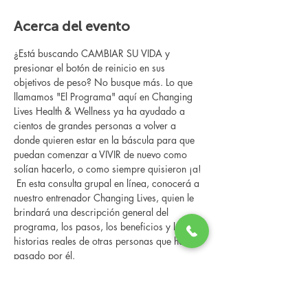
Acerca del evento
¿Está buscando CAMBIAR SU VIDA y 
presionar el botón de reinicio en sus 
objetivos de peso? No busque más. Lo que 
llamamos "El Programa" aquí en Changing 
Lives Health & Wellness ya ha ayudado a 
cientos de grandes personas a volver a 
donde quieren estar en la báscula para que 
puedan comenzar a VIVIR de nuevo como 
solían hacerlo, o como siempre quisieron ¡a!
 En esta consulta grupal en línea, conocerá a 
nuestro entrenador Changing Lives, quien le 
brindará una descripción general del 
programa, los pasos, los beneficios y las 
historias reales de otras personas que han 
pasado por él.
 Esta consulta en línea tiene un espacio 
limitado, pero es gratuita y sin compromiso, 
así que avísenos si puede asistir.