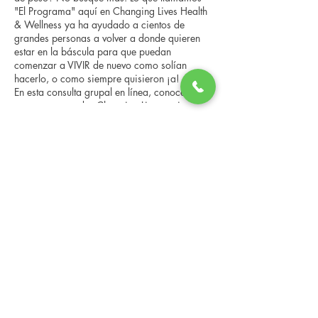
"El Programa" aquí en Changing Lives Health
& Wellness ya ha ayudado a cientos de
grandes personas a volver a donde quieren
estar en la báscula para que puedan
comenzar a VIVIR de nuevo como solían
hacerlo, o como siempre quisieron ¡a!
En esta consulta grupal en línea, conocerá a
nuestro entrenador Changing Lives, quien le
brindará una descripción general del
programa, los pasos, los beneficios y las
Compartir este evento
historias reales de otras personas que han
pasado por él.
Esta consulta en línea tiene un espacio
limitado, pero es gratuita y sin compromiso,
así que avísenos si puede asistir.
Changing Lives Health & Wellness, LLC
Central Square #42
199 New Road
Linwood, New Jersey 08221
info@CLHAW.com