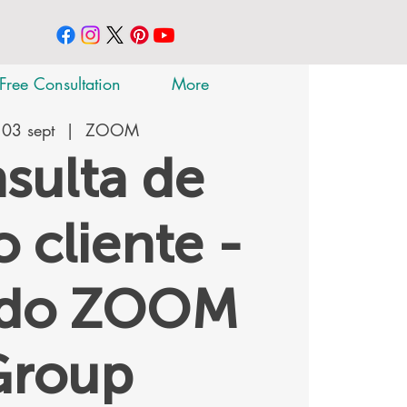
Free Consultation
More
 03 sept
  |  
ZOOM
sulta de
 cliente -
ado ZOOM
Group