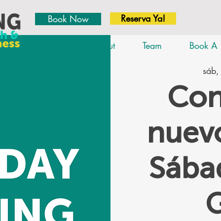
Reserva Ya!
Book Now
Home
About
Team
Book A 
sáb,
Con
nuevo
Sáb