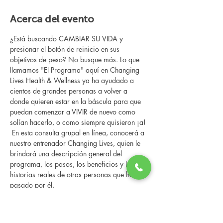
Acerca del evento
¿Está buscando CAMBIAR SU VIDA y 
presionar el botón de reinicio en sus 
objetivos de peso? No busque más. Lo que 
llamamos "El Programa" aquí en Changing 
Lives Health & Wellness ya ha ayudado a 
cientos de grandes personas a volver a 
donde quieren estar en la báscula para que 
puedan comenzar a VIVIR de nuevo como 
solían hacerlo, o como siempre quisieron ¡a!
 En esta consulta grupal en línea, conocerá a 
nuestro entrenador Changing Lives, quien le 
brindará una descripción general del 
programa, los pasos, los beneficios y las 
historias reales de otras personas que han 
pasado por él.
 Esta consulta en línea tiene un espacio 
limitado, pero es gratuita y sin compromiso, 
así que avísenos si puede asistir.