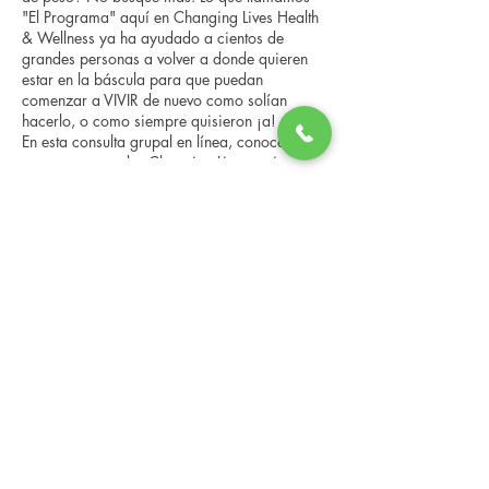
"El Programa" aquí en Changing Lives Health
& Wellness ya ha ayudado a cientos de
grandes personas a volver a donde quieren
estar en la báscula para que puedan
comenzar a VIVIR de nuevo como solían
hacerlo, o como siempre quisieron ¡a!
En esta consulta grupal en línea, conocerá a
nuestro entrenador Changing Lives, quien le
brindará una descripción general del
programa, los pasos, los beneficios y las
Compartir este evento
historias reales de otras personas que han
pasado por él.
Esta consulta en línea tiene un espacio
limitado, pero es gratuita y sin compromiso,
así que avísenos si puede asistir.
Changing Lives Health & Wellness, LLC
Central Square #42
199 New Road
Linwood, New Jersey 08221
info@CLHAW.com