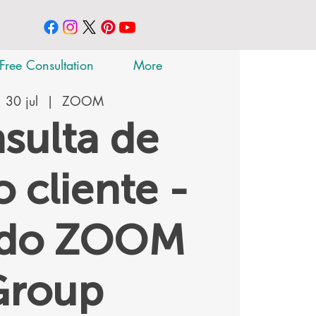
Free Consultation
More
 30 jul
  |  
ZOOM
sulta de
 cliente -
ado ZOOM
Group