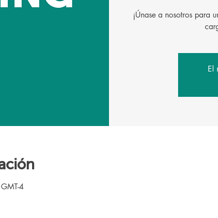
¡Únase a nosotros para un
car
El 
ación
0 GMT-4