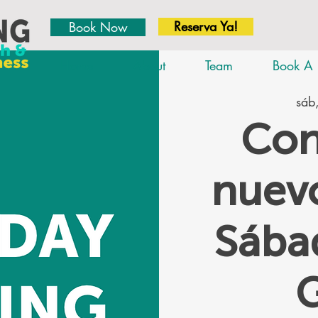
Reserva Ya!
Book Now
Home
About
Team
Book A 
sáb,
Con
nuevo
Sáb