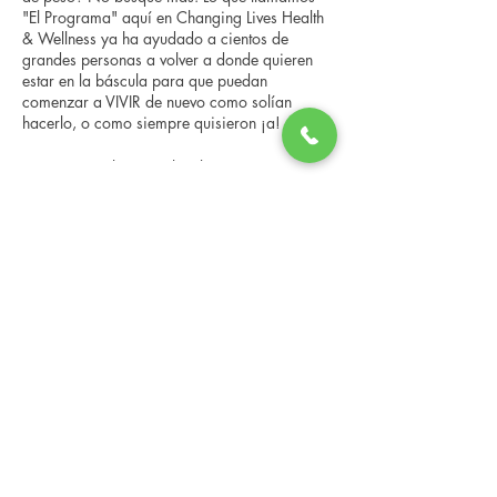
"El Programa" aquí en Changing Lives Health
& Wellness ya ha ayudado a cientos de
grandes personas a volver a donde quieren
estar en la báscula para que puedan
comenzar a VIVIR de nuevo como solían
hacerlo, o como siempre quisieron ¡a!
En esta consulta grupal en línea, conocerá a
nuestro entrenador Changing Lives, quien le
brindará una descripción general del
Compartir este evento
programa, los pasos, los beneficios y las
historias reales de otras personas que han
pasado por él.
Esta consulta en línea tiene un espacio
limitado, pero es gratuita y sin compromiso,
Changing Lives Health & Wellness, LLC
así que avísenos si puede asistir.
Central Square #42
199 New Road
Linwood, New Jersey 08221
info@CLHAW.com