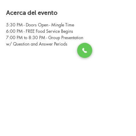
Acerca del evento
5:30 PM - Doors Open - Mingle Time
6:00 PM - FREE Food Service Begins
7:00 PM to 8:30 PM - Group Presentation 
w/ Question and Answer Periods
Compartir este evento
Changing Lives Health & Wellness, LLC
Central Square #42
199 New Road