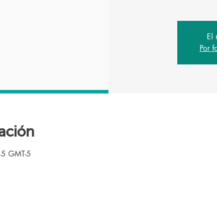
El 
Por f
ación
45 GMT-5