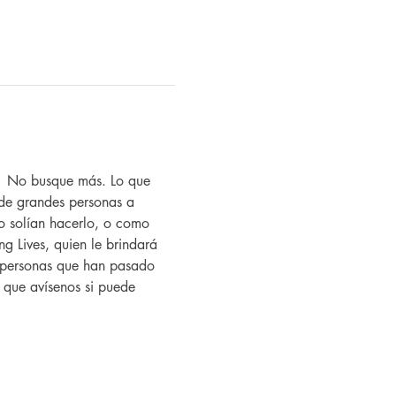
?  No busque más. Lo que 
de grandes personas a 
 solían hacerlo, o como 
g Lives, quien le brindará 
as personas que han pasado 
í que avísenos si puede 