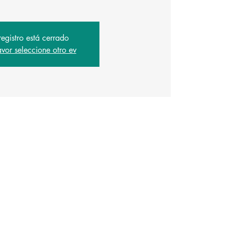
registro está cerrado
avor seleccione otro ev