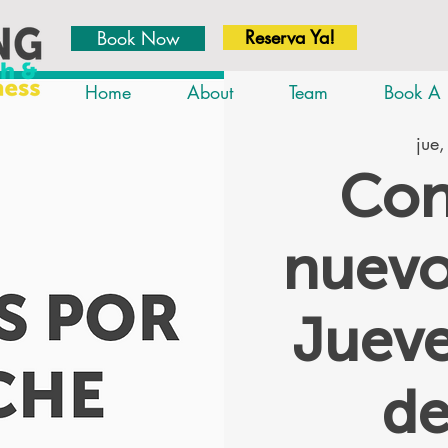
Reserva Ya!
Book Now
Home
About
Team
Book A 
jue,
Con
nuevo
Jueve
d