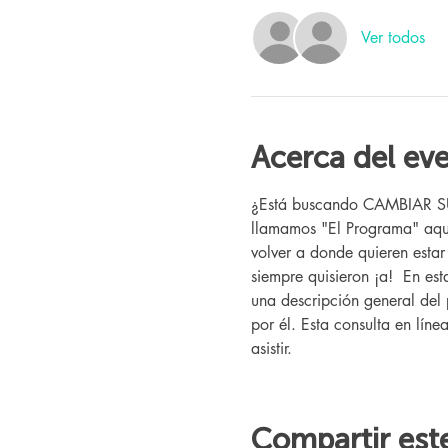
Ver todos
Acerca del ev
¿Está buscando CAMBIAR SU V
llamamos "El Programa" aquí
volver a donde quieren esta
siempre quisieron ¡a!  En es
una descripción general del 
por él. Esta consulta en líne
asistir.
Compartir est