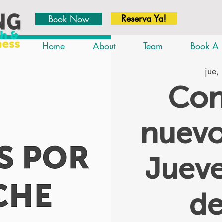
Reserva Ya!
Book Now
Home
About
Team
Book A 
jue,
Con
nuevo
Jueve
d