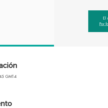
El 
Por f
ación
:45 GMT-4
ento