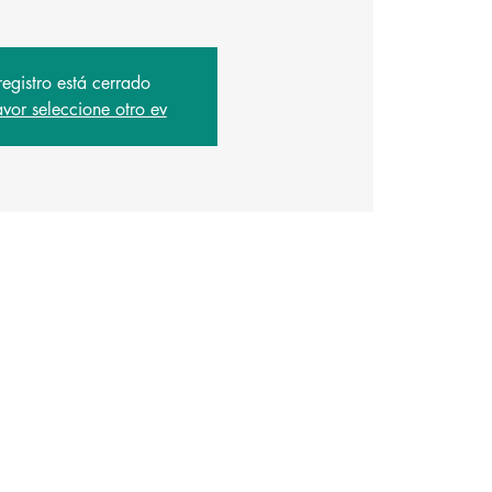
registro está cerrado
avor seleccione otro ev