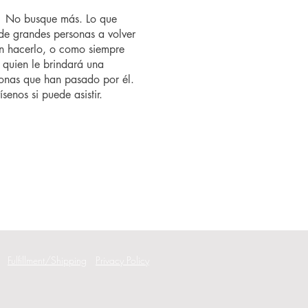
o? No busque más. Lo que
de grandes personas a volver
n hacerlo, o como siempre
 quien le brindará una
rsonas que han pasado por él.
senos si puede asistir.
Fulfillment/Shipping
Privacy Policy