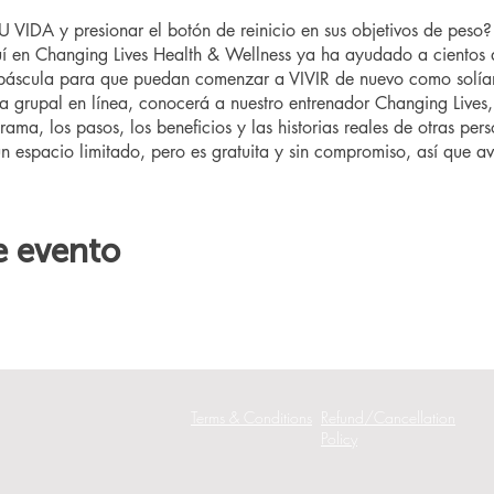
VIDA y presionar el botón de reinicio en sus objetivos de pes
 en Changing Lives Health & Wellness ya ha ayudado a cientos 
 báscula para que puedan comenzar a VIVIR de nuevo como solía
ta grupal en línea, conocerá a nuestro entrenador Changing Lives,
rama, los pasos, los beneficios y las historias reales de otras pe
un espacio limitado, pero es gratuita y sin compromiso, así que aví
e evento
Terms & Conditions
Refund/Cancellation
Policy