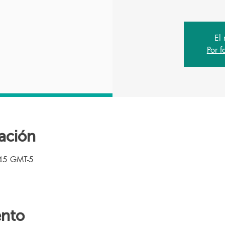
El 
Por f
ación
:45 GMT-5
ento