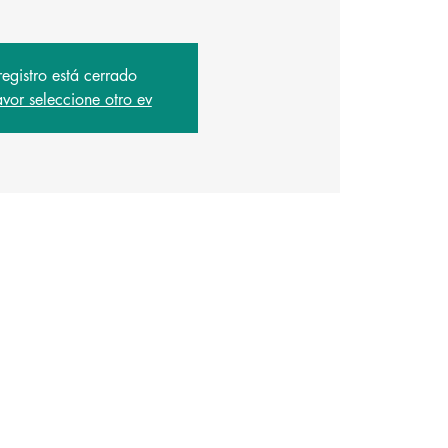
registro está cerrado
avor seleccione otro ev