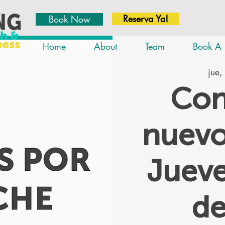
Reserva Ya!
Book Now
Home
About
Team
Book A 
jue,
Con
nuevo
Jueve
d