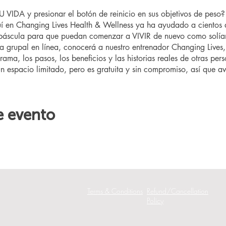
VIDA y presionar el botón de reinicio en sus objetivos de pes
 en Changing Lives Health & Wellness ya ha ayudado a cientos 
 báscula para que puedan comenzar a VIVIR de nuevo como solía
ta grupal en línea, conocerá a nuestro entrenador Changing Lives,
rama, los pasos, los beneficios y las historias reales de otras pe
un espacio limitado, pero es gratuita y sin compromiso, así que aví
e evento
Terms & Conditions
Refund/Cancellation
Policy