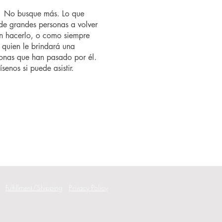
o? No busque más. Lo que
de grandes personas a volver
n hacerlo, o como siempre
 quien le brindará una
rsonas que han pasado por él.
senos si puede asistir.
Fulfillment/Shipping
Privacy Policy