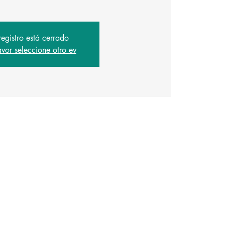
registro está cerrado
avor seleccione otro ev