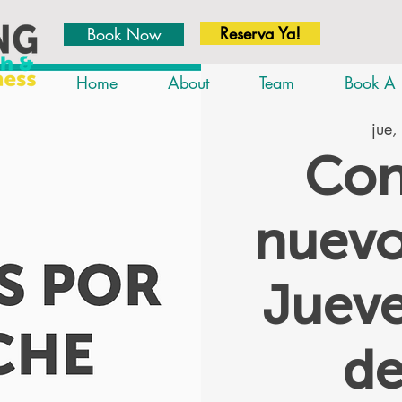
Reserva Ya!
Book Now
Home
About
Team
Book A 
jue,
Con
nuevo
Jueve
d