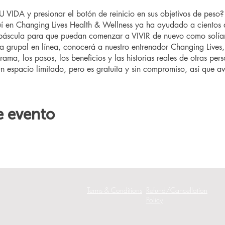
VIDA y presionar el botón de reinicio en sus objetivos de pes
 en Changing Lives Health & Wellness ya ha ayudado a cientos 
 báscula para que puedan comenzar a VIVIR de nuevo como solía
ta grupal en línea, conocerá a nuestro entrenador Changing Lives,
rama, los pasos, los beneficios y las historias reales de otras pe
un espacio limitado, pero es gratuita y sin compromiso, así que aví
e evento
Terms & Conditions
Refund/Cancellation
Policy