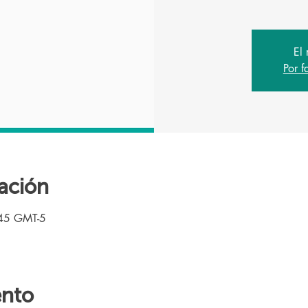
El 
Por f
ación
:45 GMT-5
ento