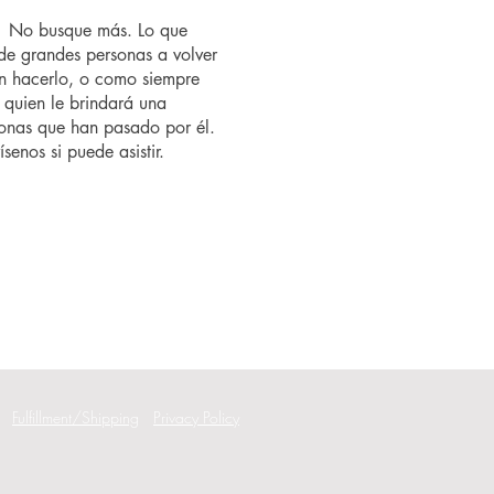
o? No busque más. Lo que
de grandes personas a volver
n hacerlo, o como siempre
 quien le brindará una
rsonas que han pasado por él.
senos si puede asistir.
Fulfillment/Shipping
Privacy Policy