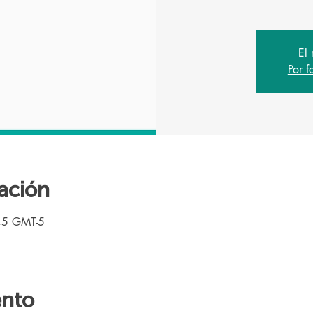
El 
Por f
ación
45 GMT-5
ento