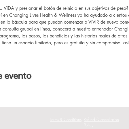
IDA y presionar el botón de reinicio en sus objetivos de peso
 en Changing Lives Health & Wellness ya ha ayudado a cientos 
r en la báscula para que puedan comenzar a VIVIR de nuevo como
ta consulta grupal en línea, conocerá a nuestro entrenador Changin
programa, los pasos, los beneficios y las historias reales de otr
a tiene un espacio limitado, pero es gratuita y sin compromiso, as
e evento
Terms & Conditions
Refund/Cancellation
Policy