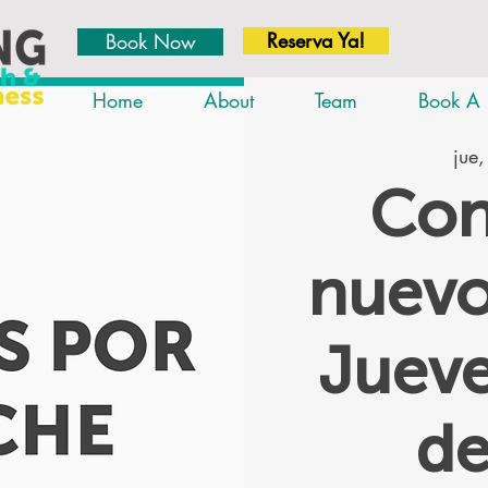
Reserva Ya!
Book Now
Home
About
Team
Book A 
jue,
Con
nuevo
Jueve
d