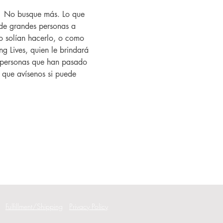
?  No busque más. Lo que 
de grandes personas a 
 solían hacerlo, o como 
g Lives, quien le brindará 
as personas que han pasado 
í que avísenos si puede 
Fulfillment/Shipping
Privacy Policy