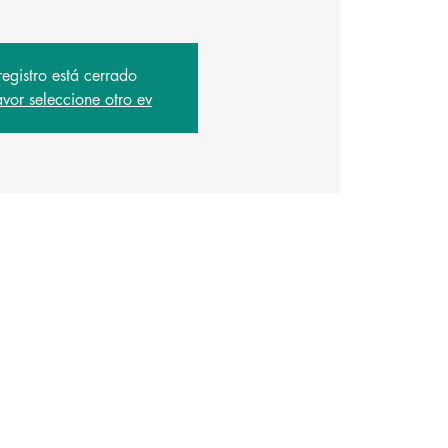
registro está cerrado
avor seleccione otro ev