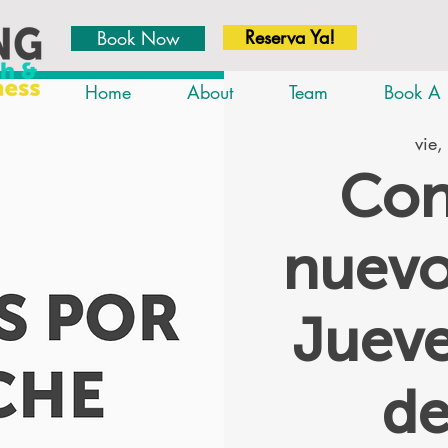
Reserva Ya!
Book Now
Home
About
Team
Book A 
vie,
Con
nuevo
Jueve
d