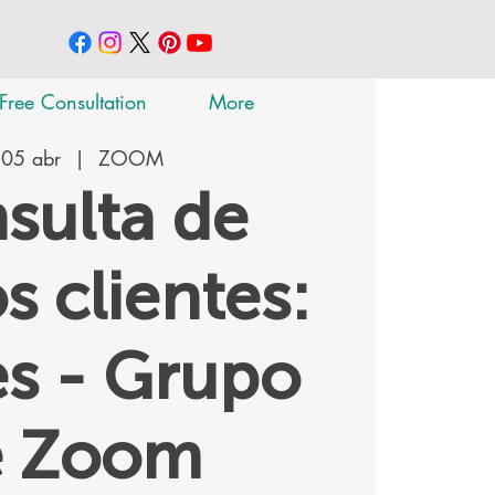
Free Consultation
More
 05 abr
  |  
ZOOM
sulta de
s clientes:
s - Grupo
e Zoom