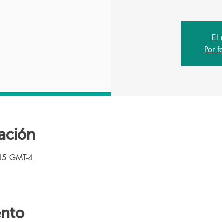
El 
Por f
ación
45 GMT-4
ento