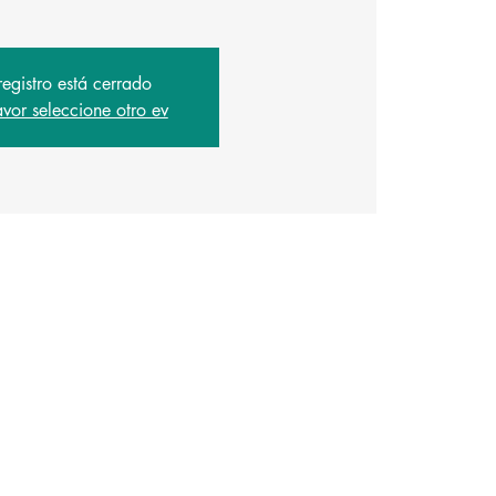
registro está cerrado
avor seleccione otro ev