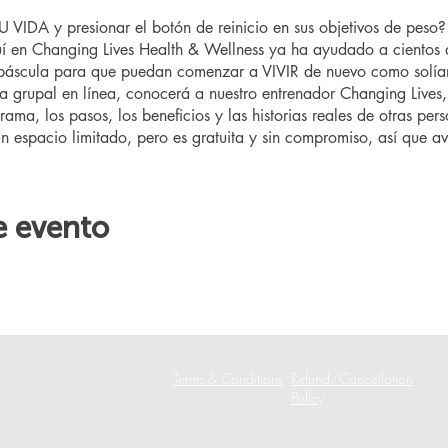
VIDA y presionar el botón de reinicio en sus objetivos de pes
 en Changing Lives Health & Wellness ya ha ayudado a cientos 
 báscula para que puedan comenzar a VIVIR de nuevo como solía
ta grupal en línea, conocerá a nuestro entrenador Changing Lives,
rama, los pasos, los beneficios y las historias reales de otras pe
un espacio limitado, pero es gratuita y sin compromiso, así que aví
e evento
Terms & Conditions
Refund/Cancellation
Policy