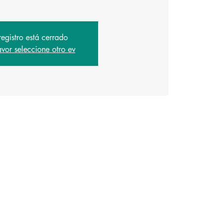
registro está cerrado
avor seleccione otro ev