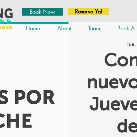
Reserva Ya!
Book Now
Home
About
Team
Book A 
jue,
Con
nuevo
Jueve
d