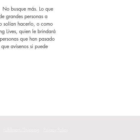
?  No busque más. Lo que 
de grandes personas a 
 solían hacerlo, o como 
g Lives, quien le brindará 
as personas que han pasado 
í que avísenos si puede 
Fulfillment/Shipping
Privacy Policy