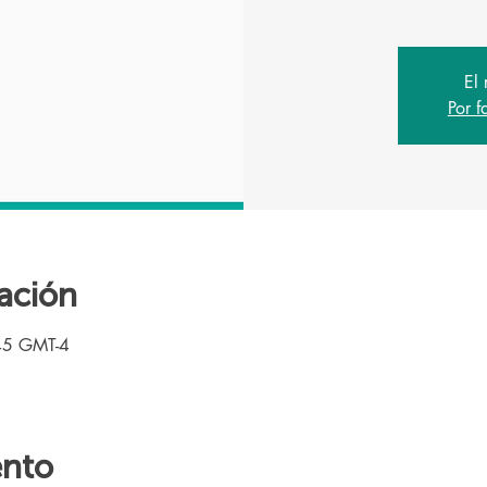
El 
Por f
ación
45 GMT-4
ento