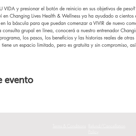
IDA y presionar el botón de reinicio en sus objetivos de peso
 en Changing Lives Health & Wellness ya ha ayudado a cientos 
r en la báscula para que puedan comenzar a VIVIR de nuevo como
ta consulta grupal en línea, conocerá a nuestro entrenador Changin
programa, los pasos, los beneficios y las historias reales de otr
a tiene un espacio limitado, pero es gratuita y sin compromiso, as
e evento
Terms & Conditions
Refund/Cancellation
Policy