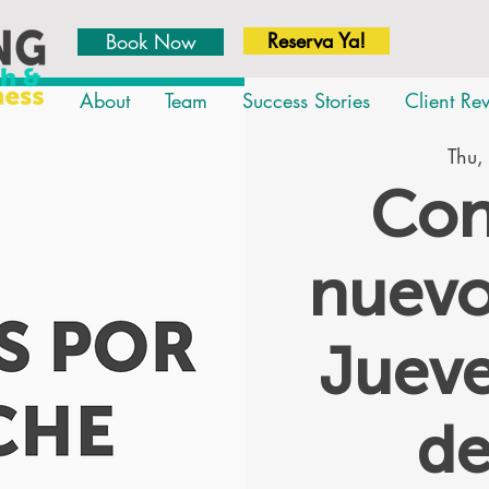
Reserva Ya!
Book Now
About
Team
Success Stories
Client Re
Thu,
Con
nuevo
Jueve
d