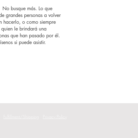
o? No busque más. Lo que
de grandes personas a volver
n hacerlo, o como siempre
 quien le brindará una
rsonas que han pasado por él.
senos si puede asistir.
Fulfillment/Shipping
Privacy Policy