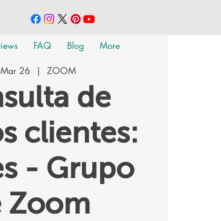
views
FAQ
Blog
More
 Mar 26
  |  
ZOOM
sulta de
s clientes:
s - Grupo
e Zoom