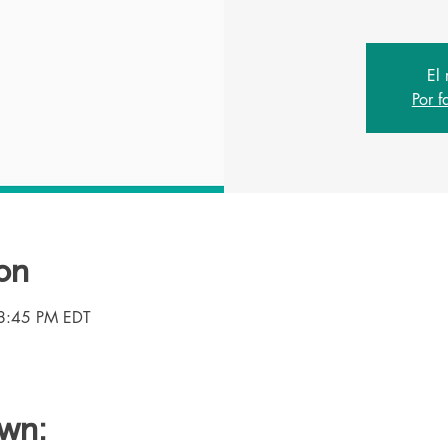
El 
Por f
on
8:45 PM EDT
own: