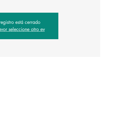
registro está cerrado
avor seleccione otro ev