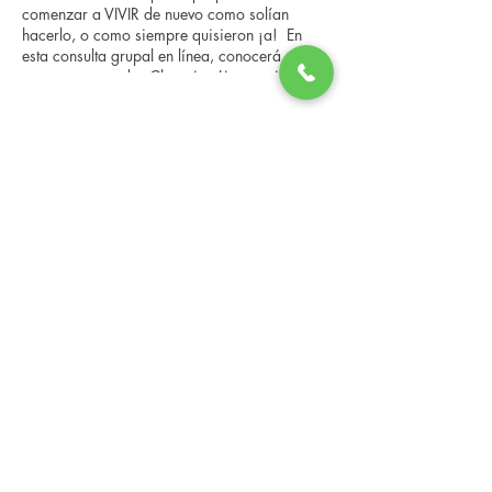
comenzar a VIVIR de nuevo como solían
hacerlo, o como siempre quisieron ¡a! En
esta consulta grupal en línea, conocerá a
nuestro entrenador Changing Lives, quien le
brindará una descripción general del
programa, los pasos, los beneficios y las
Share this event
historias reales de otras personas que han
pasado por él. Esta consulta en línea tiene un
espacio limitado, pero es gratuita y sin
compromiso, así que avísenos si puede
asistir.
Changing Lives Health & Wellness, LLC
Central Square #42
199 New Road
Linwood, New Jersey 08221
info@CLHAW.com
609-403-3438