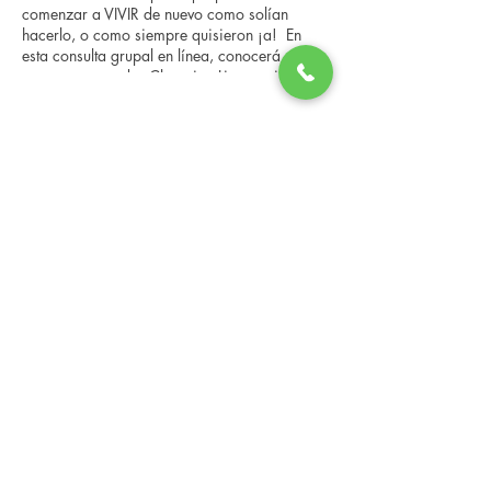
comenzar a VIVIR de nuevo como solían
hacerlo, o como siempre quisieron ¡a! En
esta consulta grupal en línea, conocerá a
nuestro entrenador Changing Lives, quien le
brindará una descripción general del
programa, los pasos, los beneficios y las
Share this event
historias reales de otras personas que han
pasado por él. Esta consulta en línea tiene un
espacio limitado, pero es gratuita y sin
compromiso, así que avísenos si puede
asistir.
Changing Lives Health & Wellness, LLC
Central Square #42
199 New Road
Linwood, New Jersey 08221
info@CLHAW.com
609-403-3438