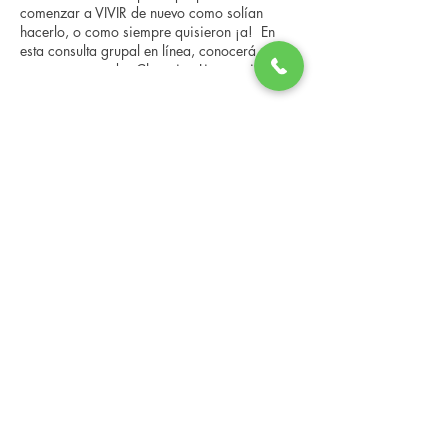
comenzar a VIVIR de nuevo como solían
hacerlo, o como siempre quisieron ¡a! En
esta consulta grupal en línea, conocerá a
nuestro entrenador Changing Lives, quien le
brindará una descripción general del
programa, los pasos, los beneficios y las
Share this event
historias reales de otras personas que han
pasado por él. Esta consulta en línea tiene un
espacio limitado, pero es gratuita y sin
compromiso, así que avísenos si puede
asistir.
Changing Lives Health & Wellness, LLC
Central Square #42
199 New Road
Linwood, New Jersey 08221
info@CLHAW.com
609-403-3438