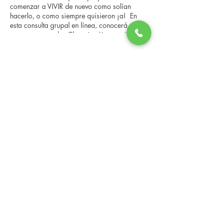
comenzar a VIVIR de nuevo como solían
hacerlo, o como siempre quisieron ¡a! En
esta consulta grupal en línea, conocerá a
nuestro entrenador Changing Lives, quien le
brindará una descripción general del
programa, los pasos, los beneficios y las
Share this event
historias reales de otras personas que han
pasado por él. Esta consulta en línea tiene un
espacio limitado, pero es gratuita y sin
compromiso, así que avísenos si puede
asistir.
Changing Lives Health & Wellness, LLC
Central Square #42
199 New Road
Linwood, New Jersey 08221
info@CLHAW.com
609-403-3438