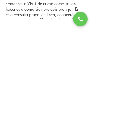
comenzar a VIVIR de nuevo como solían
hacerlo, o como siempre quisieron ¡a! En
esta consulta grupal en línea, conocerá a
nuestro entrenador Changing Lives, quien le
brindará una descripción general del
programa, los pasos, los beneficios y las
Share this event
historias reales de otras personas que han
pasado por él. Esta consulta en línea tiene un
espacio limitado, pero es gratuita y sin
compromiso, así que avísenos si puede
asistir.
Changing Lives Health & Wellness, LLC
Central Square #42
199 New Road
Linwood, New Jersey 08221
info@CLHAW.com
609-403-3438