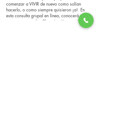
comenzar a VIVIR de nuevo como solían
hacerlo, o como siempre quisieron ¡a! En
esta consulta grupal en línea, conocerá a
nuestro entrenador Changing Lives, quien le
brindará una descripción general del
programa, los pasos, los beneficios y las
Share this event
historias reales de otras personas que han
pasado por él. Esta consulta en línea tiene un
espacio limitado, pero es gratuita y sin
compromiso, así que avísenos si puede
asistir.
Changing Lives Health & Wellness, LLC
Central Square #42
199 New Road
Linwood, New Jersey 08221
info@CLHAW.com
609-403-3438