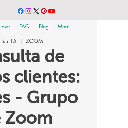
views
FAQ
Blog
More
 Jun 15
  |  
ZOOM
sulta de
s clientes:
s - Grupo
e Zoom