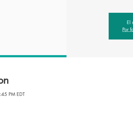
El 
Por f
on
8:45 PM EDT