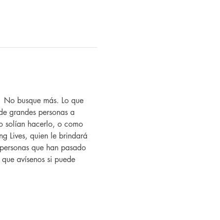
?  No busque más. Lo que 
de grandes personas a 
 solían hacerlo, o como 
g Lives, quien le brindará 
as personas que han pasado 
í que avísenos si puede 