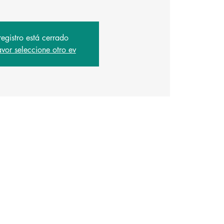
registro está cerrado
avor seleccione otro ev