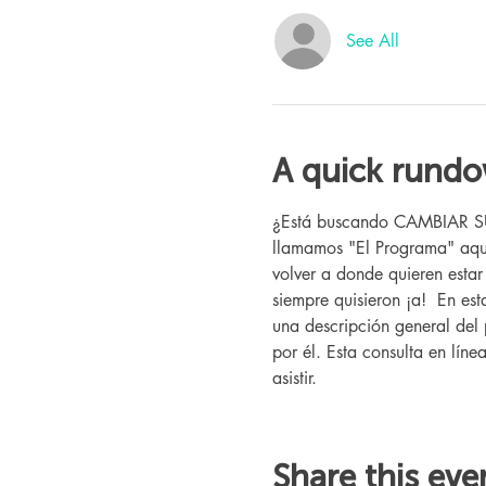
See All
A quick rund
¿Está buscando CAMBIAR SU V
llamamos "El Programa" aquí
volver a donde quieren esta
siempre quisieron ¡a!  En es
una descripción general del 
por él. Esta consulta en líne
asistir.
Share this eve