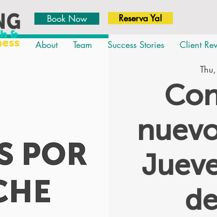
Reserva Ya!
Book Now
About
Team
Success Stories
Client Re
Thu,
Con
nuevo
Jueve
d