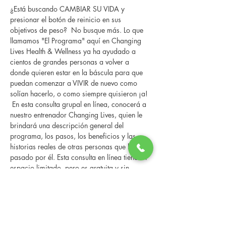
¿Está buscando CAMBIAR SU VIDA y 
presionar el botón de reinicio en sus 
objetivos de peso?  No busque más. Lo que 
llamamos "El Programa" aquí en Changing 
Lives Health & Wellness ya ha ayudado a 
cientos de grandes personas a volver a 
donde quieren estar en la báscula para que 
puedan comenzar a VIVIR de nuevo como 
solían hacerlo, o como siempre quisieron ¡a! 
 En esta consulta grupal en línea, conocerá a 
nuestro entrenador Changing Lives, quien le 
brindará una descripción general del 
programa, los pasos, los beneficios y las 
historias reales de otras personas que han 
pasado por él. Esta consulta en línea tiene un 
espacio limitado, pero es gratuita y sin 
compromiso, así que avísenos si puede 
asistir.
Share this event