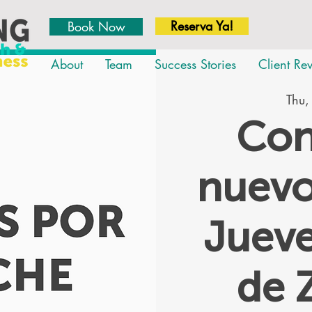
Reserva Ya!
Book Now
About
Team
Success Stories
Client Re
Thu,
Con
nuevo
Jueve
de 