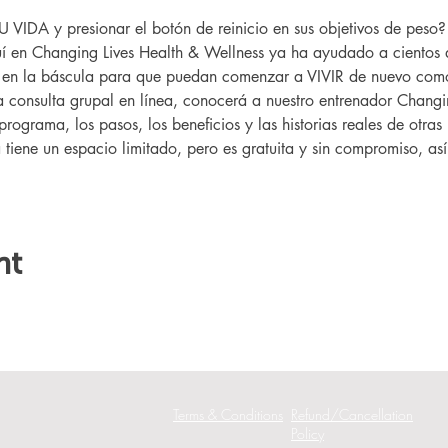
IDA y presionar el botón de reinicio en sus objetivos de peso
 en Changing Lives Health & Wellness ya ha ayudado a cientos 
r en la báscula para que puedan comenzar a VIVIR de nuevo como
ta consulta grupal en línea, conocerá a nuestro entrenador Changin
programa, los pasos, los beneficios y las historias reales de otr
a tiene un espacio limitado, pero es gratuita y sin compromiso, as
nt
Terms & Conditions
Refund/Cancellation
Policy