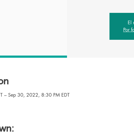
El 
Por f
on
T – Sep 30, 2022, 8:30 PM EDT
own: