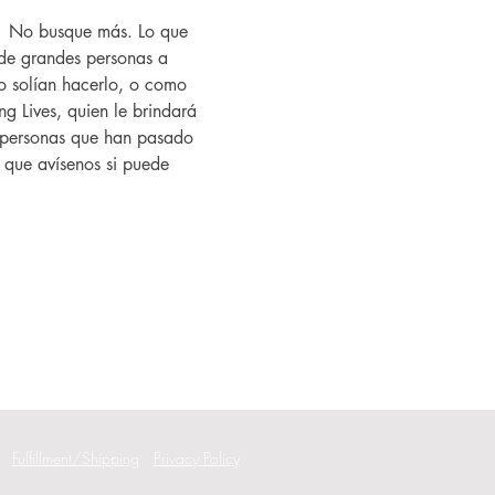
?  No busque más. Lo que 
de grandes personas a 
 solían hacerlo, o como 
g Lives, quien le brindará 
as personas que han pasado 
í que avísenos si puede 
Fulfillment/Shipping
Privacy Policy