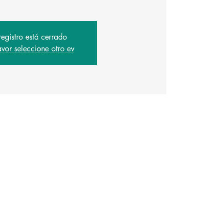
registro está cerrado
avor seleccione otro ev