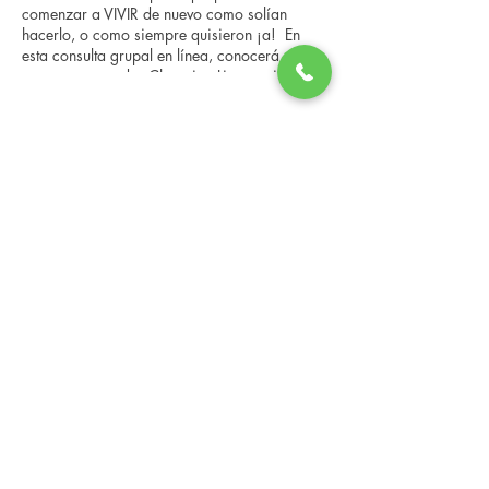
comenzar a VIVIR de nuevo como solían
hacerlo, o como siempre quisieron ¡a! En
esta consulta grupal en línea, conocerá a
nuestro entrenador Changing Lives, quien le
brindará una descripción general del
programa, los pasos, los beneficios y las
Share this event
historias reales de otras personas que han
pasado por él. Esta consulta en línea tiene un
espacio limitado, pero es gratuita y sin
compromiso, así que avísenos si puede
asistir.
Changing Lives Health & Wellness, LLC
Central Square #42
199 New Road
Linwood, New Jersey 08221
info@CLHAW.com
609-403-3438