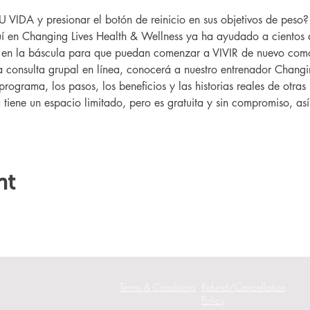
IDA y presionar el botón de reinicio en sus objetivos de peso
 en Changing Lives Health & Wellness ya ha ayudado a cientos 
r en la báscula para que puedan comenzar a VIVIR de nuevo como
ta consulta grupal en línea, conocerá a nuestro entrenador Changin
programa, los pasos, los beneficios y las historias reales de otr
a tiene un espacio limitado, pero es gratuita y sin compromiso, as
nt
Terms & Conditions
Refund/Cancellation
Policy