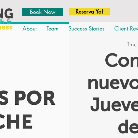
Reserva Ya!
Book Now
About
Team
Success Stories
Client Re
Thu,
Con
nuevo
Jueve
d