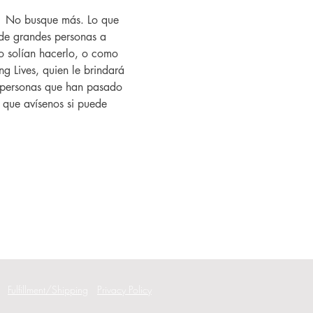
?  No busque más. Lo que 
de grandes personas a 
 solían hacerlo, o como 
g Lives, quien le brindará 
as personas que han pasado 
í que avísenos si puede 
Fulfillment/Shipping
Privacy Policy