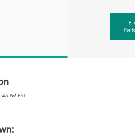
El 
Por f
on
8:45 PM EST
own: