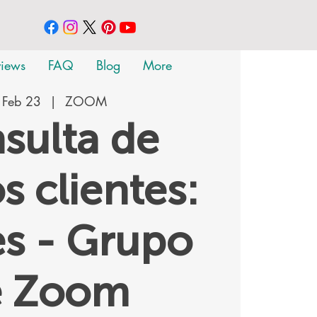
views
FAQ
Blog
More
 Feb 23
  |  
ZOOM
sulta de
s clientes:
s - Grupo
e Zoom