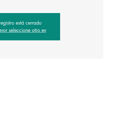
registro está cerrado
avor seleccione otro ev