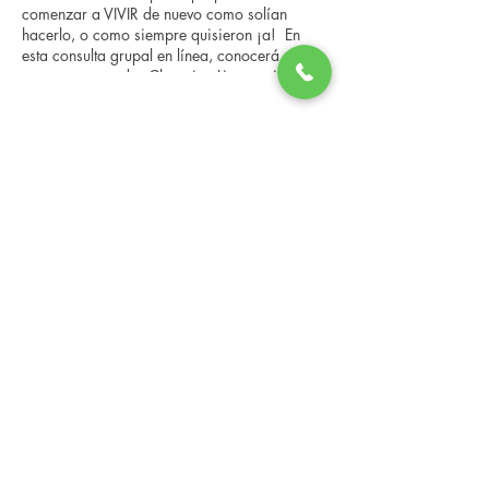
comenzar a VIVIR de nuevo como solían
hacerlo, o como siempre quisieron ¡a! En
esta consulta grupal en línea, conocerá a
nuestro entrenador Changing Lives, quien le
brindará una descripción general del
programa, los pasos, los beneficios y las
Share this event
historias reales de otras personas que han
pasado por él. Esta consulta en línea tiene un
espacio limitado, pero es gratuita y sin
compromiso, así que avísenos si puede
asistir.
Changing Lives Health & Wellness, LLC
Central Square #42
199 New Road
Linwood, New Jersey 08221
info@CLHAW.com
609-403-3438