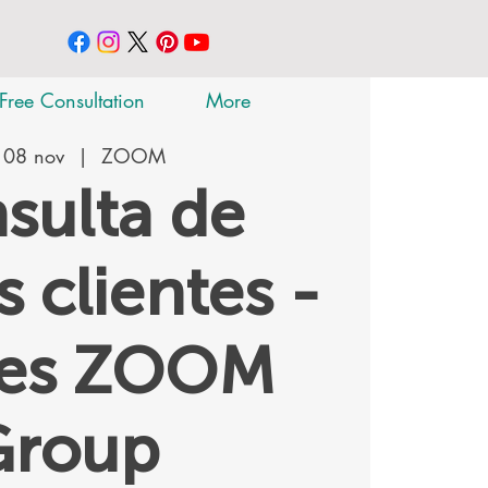
Free Consultation
More
 08 nov
  |  
ZOOM
sulta de
 clientes -
tes ZOOM
Group