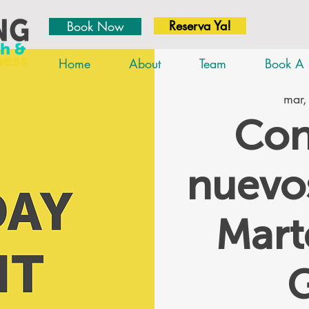
Reserva Ya!
Book Now
Home
About
Team
Book A 
mar,
Con
nuevos
Mar