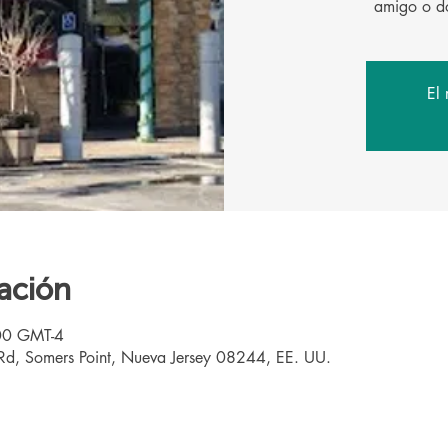
El 
ación
00 GMT-4
d, Somers Point, Nueva Jersey 08244, EE. UU.