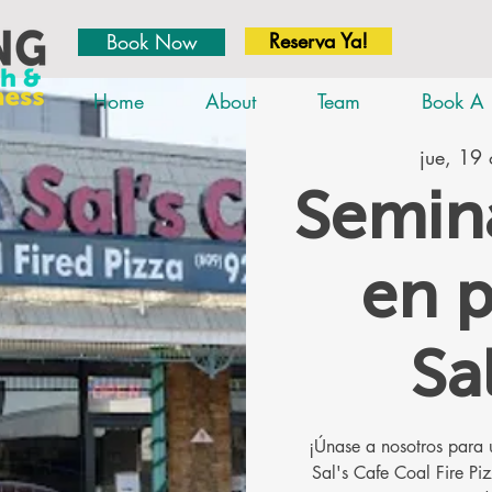
Reserva Ya!
Book Now
Home
About
Team
Book A 
jue, 19 
Semina
en p
Sa
¡Únase a nosotros para 
Sal's Cafe Coal Fire Pi