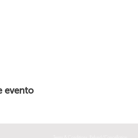
e evento
Terms & Conditions
Refund/Cancellation